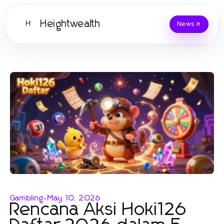
Heightwealth
H
News
Gambling
-
May 10, 2026
Rencana Aksi Hoki126