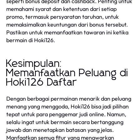
seperti bonus deposit dan cashback. Penting untuk
memahami syarat dan ketentuan dari setiap
promo, termasuk persyaratan taruhan, untuk
memaksimalkan keuntungan dari bonus tersebut.
Pastikan untuk memanfaatkan tawaran ini ketika
bermain di Hoki126.
Kesimpulan:
Memanfaatkan Peluang di
Hoki126 Daftar
Dengan berbagai permainan menarik dan peluang
menang yang menggoda, Hoki126 bisa jadi pilihan
tepat untuk para penggemar judi online. Namun,
selalu ingat untuk bermain secara bertanggung
jawab dan menetapkan batasan yang jelas.
Manfaatkan semua fitur yang menawarkan