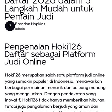
Daftar 2026 dalam 5
Langkah Mudah untuk
Pemain Judi
Brandon Hopkins
B
admin
Pengenalan Hoki126
Daftar sebagai Platform
Judi Online
Hoki126 merupakan salah satu platform judi online
yang semakin populer di Indonesia, menawarkan
berbagai permainan menarik dan peluang menang
yang menggiurkan. Dengan pendekatan yang
inovatif, Hoki126 tidak hanya memberikan hiburan,
tetapi juga pengalaman berjudi yang aman dan