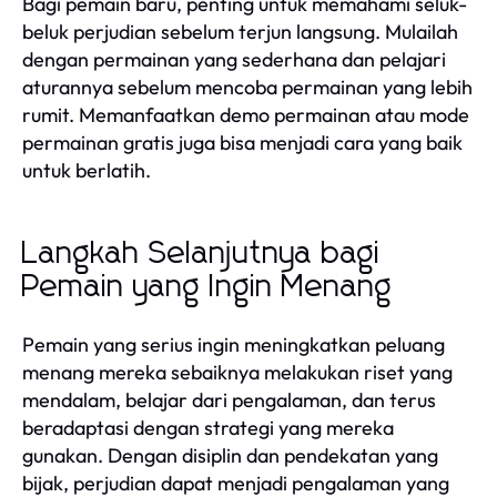
Bagi pemain baru, penting untuk memahami seluk-
beluk perjudian sebelum terjun langsung. Mulailah
dengan permainan yang sederhana dan pelajari
aturannya sebelum mencoba permainan yang lebih
rumit. Memanfaatkan demo permainan atau mode
permainan gratis juga bisa menjadi cara yang baik
untuk berlatih.
Langkah Selanjutnya bagi
Pemain yang Ingin Menang
Pemain yang serius ingin meningkatkan peluang
menang mereka sebaiknya melakukan riset yang
mendalam, belajar dari pengalaman, dan terus
beradaptasi dengan strategi yang mereka
gunakan. Dengan disiplin dan pendekatan yang
bijak, perjudian dapat menjadi pengalaman yang