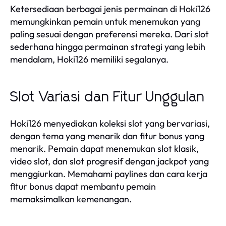
Ketersediaan berbagai jenis permainan di Hoki126
memungkinkan pemain untuk menemukan yang
paling sesuai dengan preferensi mereka. Dari slot
sederhana hingga permainan strategi yang lebih
mendalam, Hoki126 memiliki segalanya.
Slot Variasi dan Fitur Unggulan
Hoki126 menyediakan koleksi slot yang bervariasi,
dengan tema yang menarik dan fitur bonus yang
menarik. Pemain dapat menemukan slot klasik,
video slot, dan slot progresif dengan jackpot yang
menggiurkan. Memahami paylines dan cara kerja
fitur bonus dapat membantu pemain
memaksimalkan kemenangan.