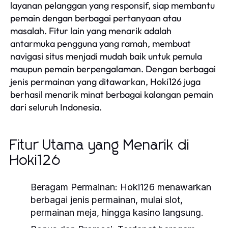
layanan pelanggan yang responsif, siap membantu
pemain dengan berbagai pertanyaan atau
masalah. Fitur lain yang menarik adalah
antarmuka pengguna yang ramah, membuat
navigasi situs menjadi mudah baik untuk pemula
maupun pemain berpengalaman. Dengan berbagai
jenis permainan yang ditawarkan, Hoki126 juga
berhasil menarik minat berbagai kalangan pemain
dari seluruh Indonesia.
Fitur Utama yang Menarik di
Hoki126
Beragam Permainan:
Hoki126 menawarkan
berbagai jenis permainan, mulai slot,
permainan meja, hingga kasino langsung.